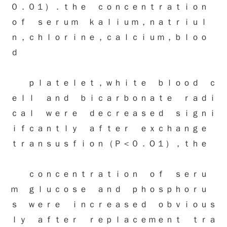
０．０１）．ｔｈｅ ｃｏｎｃｅｎｔｒａｔｉｏｎ
ｏｆ ｓｅｒｕｍ ｋａｌｉｕｍ，ｎａｔｒｉｕｌ
ｎ，ｃｈｌｏｒｉｎｅ，ｃａｌｃｉｕｍ，ｂｌｏｏ
ｄ
ｐｌａｔｅｌｅｔ，ｗｈｉｔｅ ｂｌｏｏｄ ｃ
ｅｌｌ ａｎｄ ｂｉｃａｒｂｏｎａｔｅ ｒａｄｉ
ｃａｌ ｗｅｒｅ ｄｅｃｒｅａｓｅｄ ｓｉｇｎｉ
ｉｆｃａｎｔｌｙ ａｆｔｅｒ ｅｘｃｈａｎｇｅ
ｔｒａｎｓｕｓｆｉｏｎ（Ｐ＜０．Ｏ１），ｔｈｅ
ｃｏｎｃｅｎｔｒａｔｉｏｎ ｏｆ ｓｅｒｕ
ｍ ｇｌｕｃｏｓｅ ａｎｄ ｐｈｏｓｐｈｏｒｕ
ｓ ｗｅｒｅ ｉｎｃｒｅａｓｅｄ ｏｂｖｉｏｕｓ
ｌｙ ａｆｔｅｒ ｒｅｐｌａｃｅｍｅｎｔ ｔｒａ