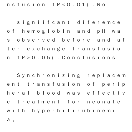
ｎｓｆｕｓｉｏｎ ｆＰ＜Ｏ．Ｏ１）．Ｎｏ
ｓｉｇｎｉｉｆｃａｎｔ ｄｉｆｅｒｅｍｃｅ
ｏｆ ｈｅｍｏｇｌｏｂｉｎ ａｎｄ ｐＨ ｗａ
ｓ ｏｂｓｅｒｖｅｄ ｂｅｆｏｒｅ ａｎｄ ａｆ
ｔｅｒ ｅｘｃｈａｎｇｅ ｔｒａｎｓｆｕｓｉｏ
ｎ ｆＰ＞０．０５）．Ｃｏｎｃｌｕｓｉｏｎｓ
Ｓｙｎｃｈｒｏｎｉｚｉｎｇ ｒｅｐｌａｃｅｍ
ｅｎｔ ｔｒａｎｓｆｕｓｉｏｎ ｏｆ ｐｅｒｉｐ
ｈｅｒａｌ ｂｌｏｏｄ ｗａｓ ｅｆｆｅｃｔｉｖ
ｅ ｔｒｅａｔｍｅｎｔ ｆｏｒ ｎｅｏｎａｔｅ
ｗｉｔｈ ｈｙｐｅｒｈｉｌｉｒｕｂｉｎｅｍｉ
ａ，