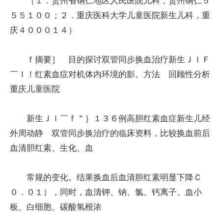
（１．贵州省铜仁地区人民医院儿科，贵州铜仁５
５５１００；２．重庆医科大学儿童医院新生儿科，重
庆４０００１４）
ｆ摘要］ 目的探讨双管同步换血治疗新生ＪＩＦ
￣Ｉ！红素血症对机体内环境的影。方法 回顾性分析
重庆儿童医院
新生ＪＩ￣ｆ＂｝１３６例高胆红素血症新生儿经
外周动静 双管同步换治疗的临床资料，比较换血前后
血清胆红素、生化、血
常规的变化。结果换血后血清胆红素明显下降Ｃ
０．０１），同时，血清钾、钠、氯、钙离子、血小
板、白细胞、碳酸氢根浓