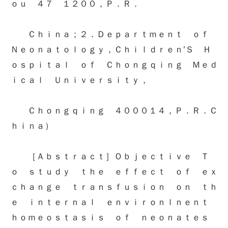
ｏｕ ４７ １２００，Ｐ．Ｒ．
Ｃｈｉｎａ；２．Ｄｅｐａｒｔｍｅｎｔ ｏｆ
Ｎｅｏｎａｔｏｌｏｇｙ，Ｃｈｉｌｄｒｅｎ’Ｓ Ｈ
ｏｓｐｉｔａｌ ｏｆ Ｃｈｏｎｇｑｉｎｇ Ｍｅｄ
ｉｃａｌ Ｕｎｉｖｅｒｓｉｔｙ，
Ｃｈｏｎｇｑｉｎｇ ４０００１４，Ｐ．Ｒ．Ｃ
ｈｉｎａ）
［Ａｂｓｔｒａｃｔ］Ｏｂｊｅｃｔｉｖｅ Ｔ
ｏ ｓｔｕｄｙ ｔｈｅ ｅｆｆｅｃｔ ｏｆ ｅｘ
ｃｈａｎｇｅ ｔｒａｎｓｆｕｓｉｏｎ ｏｎ ｔｈ
ｅ ｉｎｔｅｒｎａｌ ｅｎｖｉｒｏｎｌｎｅｎｔ
ｈｏｍｅｏｓｔａｓｉｓ ｏｆ ｎｅｏｎａｔｅｓ