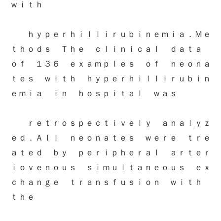
ｗｉｔｈ
ｈｙｐｅｒｈｉｌｌｉｒｕｂｉｎｅｍｉａ．Ｍｅ
ｔｈｏｄｓ Ｔｈｅ ｃｌｉｎｉｃａｌ ｄａｔａ
ｏｆ １３６ ｅｘａｍｐｌｅｓ ｏｆ ｎｅｏｎａ
ｔｅｓ ｗｉｔｈ ｈｙｐｅｒｈｉｌｌｉｒｕｂｉｎ
ｅｍｉａ ｉｎ ｈｏｓｐｉｔａｌ ｗａｓ
ｒｅｔｒｏｓｐｅｃｔｉｖｅｌｙ ａｎａｌｙｚ
ｅｄ．Ａｌｌ ｎｅｏｎａｔｅｓ ｗｅｒｅ ｔｒｅ
ａｔｅｄ ｂｙ ｐｅｒｉｐｈｅｒａｌ ａｒｔｅｒ
ｉｏｖｅｎｏｕｓ ｓｉｍｕｌｔａｎｅｏｕｓ ｅｘ
ｃｈａｎｇｅ ｔｒａｎｓｆｕｓｉｏｎ ｗｉｔｈ
ｔｈｅ