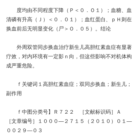
度均由不同程度下降（Ｐ＜０．Ｏ１）；血糖、血
清磷有升高（Ｊ）＜０．０１）；血红蛋白、ｐＨ则在
换血前后无明显变化（尸＞Ｏ．０５）。结论
外周双管同步换血治疗新生儿高胆红素血症有显著
疗效，对内环境有一定影ｎ向，但这些影响不对机体构
成严重危险。
ｆ关键词１高胆红素血症；双同步换血；新生儿；
副作用
ｆ中图分类号】Ｒ７２２ ［文献标识码］Ａ
［文章编号］１０００—２７１５（２０１０）０１—
００２９—０３