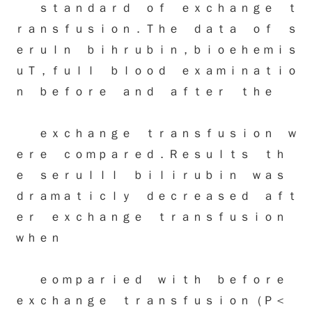
ｓｔａｎｄａｒｄ ｏｆ ｅｘｃｈａｎｇｅ ｔ
ｒａｎｓｆｕｓｉｏｎ．Ｔｈｅ ｄａｔａ ｏｆ ｓ
ｅｒｕｌｎ ｂｉｈｒｕｂｉｎ，ｂｉｏｅｈｅｍｉｓ
ｕＴ，ｆｕｌｌ ｂｌｏｏｄ ｅｘａｍｉｎａｔｉｏ
ｎ ｂｅｆｏｒｅ ａｎｄ ａｆｔｅｒ ｔｈｅ
ｅｘｃｈａｎｇｅ ｔｒａｎｓｆｕｓｉｏｎ ｗ
ｅｒｅ ｃｏｍｐａｒｅｄ．Ｒｅｓｕｌｔｓ ｔｈ
ｅ ｓｅｒｕｌｌｌ ｂｉｌｉｒｕｂｉｎ ｗａｓ
ｄｒａｍａｔｉｃｌｙ ｄｅｃｒｅａｓｅｄ ａｆｔ
ｅｒ ｅｘｃｈａｎｇｅ ｔｒａｎｓｆｕｓｉｏｎ
ｗｈｅｎ
ｅｏｍｐａｒｉｅｄ ｗｉｔｈ ｂｅｆｏｒｅ
ｅｘｃｈａｎｇｅ ｔｒａｎｓｆｕｓｉｏｎ（Ｐ＜