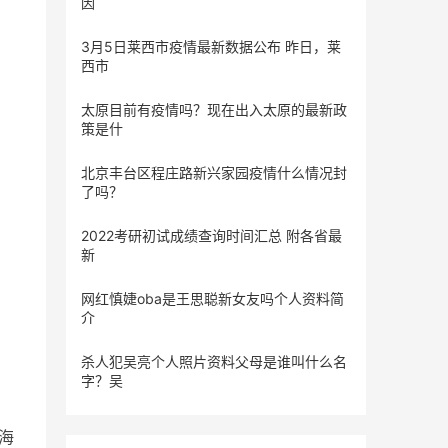
因
3月5日莱西市疫情最新数据公布 昨日，莱
西市
太原目前有疫情吗？现在出入太原的最新政
策是什
北京丰台区程庄路新兴家园疫情什么情况封
了吗？
2022考研初试成绩查询时间汇总 附各省最
新
网红慎婕oba是王思聪新女友吗个人资料简
介
杀人犯吴亮个人照片资料父母是谁叫什么名
字？吴
家海