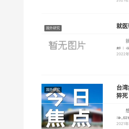
2021
物后(
就医
国外研究
就
帮｜北
2022
台湾
国外研究
津-阿
2021
于近