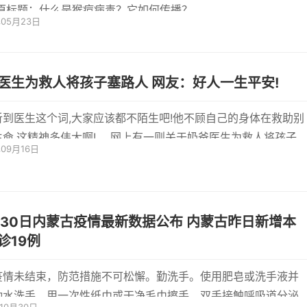
发？ 原标题：什么是猴痘病毒？它如何传播？
年05月23日
医生为救人将孩子塞路人 网友：好人一生平安!
听到医生这个词,大家应该都不陌生吧!他不顾自己的身体在救助别
生命,这精神多伟大啊! ，网上有一则关于奶爸医生为救人将孩子
年09月16日
的话
30日内蒙古疫情最新数据公布 内蒙古昨日新增本
诊19例
疫情未结束，防范措施不可松懈。勤洗手。使用肥皂或洗手液并
动水洗手，用一次性纸巾或干净毛巾擦手。双手接触呼吸道分泌