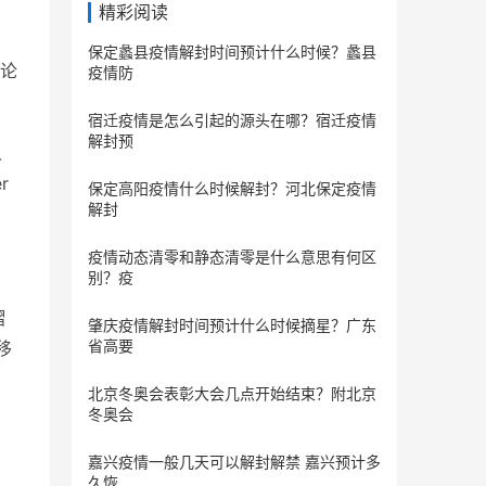
精彩阅读
保定蠡县疫情解封时间预计什么时候？蠡县
论
疫情防
宿迁疫情是怎么引起的源头在哪？宿迁疫情
解封预
人
r
保定​高阳疫情什么时候解封？河北保定疫情
解封
疫情动态清零和静态清零是什么意思有何区
别？疫
褶
肇庆疫情解封时间预计什么时候摘星？广东
省高要
移
北京冬奥会表彰大会几点开始结束？附北京
冬奥会
嘉兴疫情一般几天可以解封解禁 嘉兴预计多
久恢