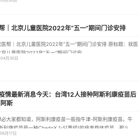
年10月30日
如打喷嚏
帮｜北京儿童医院2022年“五一”期间门诊安排
医帮｜北京儿童医院2022年“五一”期间门诊安排 原标题：就医
京儿童医院2022年“五一”期间门诊安
年04月30日
疫情最新消息今天：台湾12人接种阿斯利康疫苗后
猝死 阿斯
想必大家都知道，阿斯利康疫苗一般指牛津-阿斯利康疫苗。牛
斯利康疫苗是一种ChadoX 1-S[重组]的病毒载体疫苗。那么，对
年06月17日
日有消息