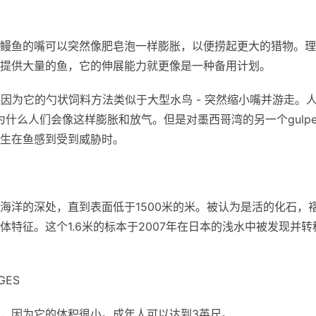
鳗鱼的嘴可以突然像肥皂泡一样膨胀，以便捞起更大的猎物。理
提供大量的鱼，它的伸展能力就更像是一种备用计划。
，因为它的勺状饲料方法类似于大型水鸟 - 突然缩小嘴并游走。
为什么人们会像这样膨胀和放气。但是对墨西哥湾的另一个gulpe
生在鱼感到受到威胁时。
海洋的深处，直到表面低于1500米的米。被认为是活的化石，
特征。这个1.6米的标本于2007年在日本的浅水中被发现并转
GES
，因为它的体积很小。成年人可以达到3英尺。