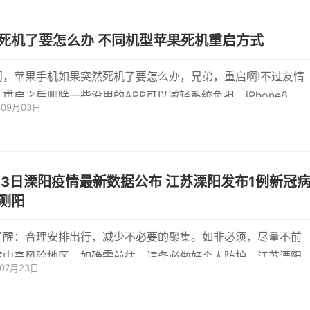
死机了要怎么办 不同机型苹果死机重启方式
问，苹果手机如果突然死机了要怎么办，兄弟，重启啊!不过友情
重启之后删除一些没用的APP可以减轻系统负担。iPhone6，
年09月03日
列：同时按
日溧阳疫情最新数据公布 江苏溧阳发布1例新冠病
测阳
提醒：合理安排出行，减少不必要的聚集。如非必须，尽量不前
情中高风险地区。如确需前往，请务必做好个人防护。江苏溧阳
年07月23日
状病...