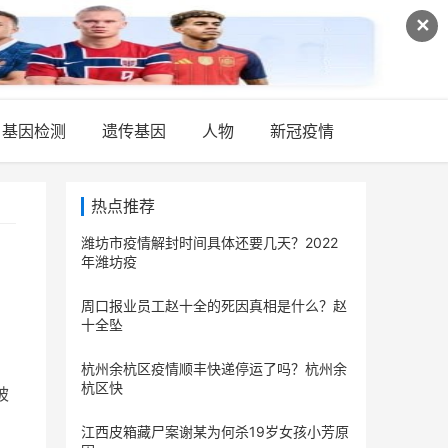
✕
基因检测
遗传基因
人物
新冠疫情
热点推荐
潍坊市疫情解封时间具体还要几天？2022
年潍坊疫
周口报业员工赵十全的死因真相是什么？赵
十全坠
杭州余杭区疫情顺丰快递停运了吗？杭州余
杭区快
被
江西皮箱藏尸案谢某为何杀19岁女孩小芳原