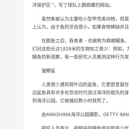
洋保护区 ”，写了球队上鹦鹉螺的网站。
虽然鱼被认为主要吃小型甲壳类动物，但是
上认为，由于鱼的牙齿很小，如果食物稀缺并且
在膨胀之后，吞食者 - 也被称为鹈鹕鳗鱼
们对这些长达1,828米的生物知之甚少：例如，
鳗鱼的新观察，有一些研究人员推测这种行为发
皱鳃鲨
人类很少遇到荷叶边的鲨鱼，它更愿意留在
边鲨鱼具有许多在恐龙时代游过海洋的祖先的身体
到海洋公园。它被捕后数小时就死了。
由AWASHIMA海洋公园摄影，GETTY IMA
研究人员表示，视频中的鳗鱼很可能是少年