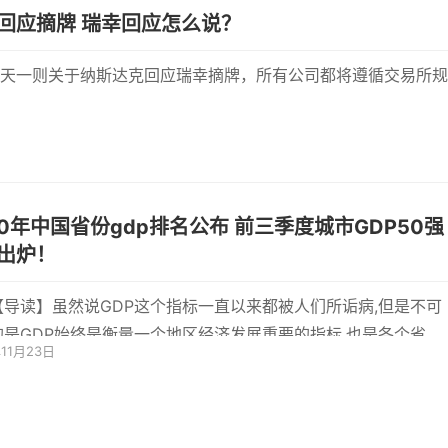
瑞幸回应摘牌 瑞幸回应怎么说？
天一则关于纳斯达克回应瑞幸摘牌，所有公司都将遵循交易所规
年中国省份gdp排名公布 前三季度城市GDP50强
出炉！
【导读】虽然说GDP这个指标一直以来都被人们所诟病,但是不可
的是GDP始终是衡量一个地区经济发展重要的指标,也是各个省份
年11月23日
个城市管理