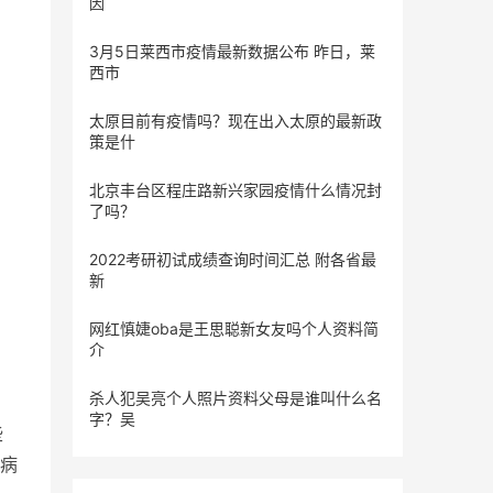
因
3月5日莱西市疫情最新数据公布 昨日，莱
西市
太原目前有疫情吗？现在出入太原的最新政
策是什
北京丰台区程庄路新兴家园疫情什么情况封
了吗？
2022考研初试成绩查询时间汇总 附各省最
新
网红慎婕oba是王思聪新女友吗个人资料简
介
杀人犯吴亮个人照片资料父母是谁叫什么名
字？吴
些
为病