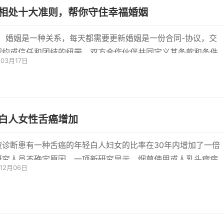
相处十大准则，帮你守住幸福婚姻
1、婚姻是一种关系，每天都需要更新婚姻是一份合同-协议，交
契约或信任和团结的纽带。双方合作伙伴共同定义其条款和条件
年03月17日
对其...
白人女性舌癌增加
被诊断患有一种舌癌的年轻白人妇女的比率在30年内增加了一倍
研究人员不确定原因。一项新研究显示，烟草使用或人乳头瘤病
年12月06日
见嫌...