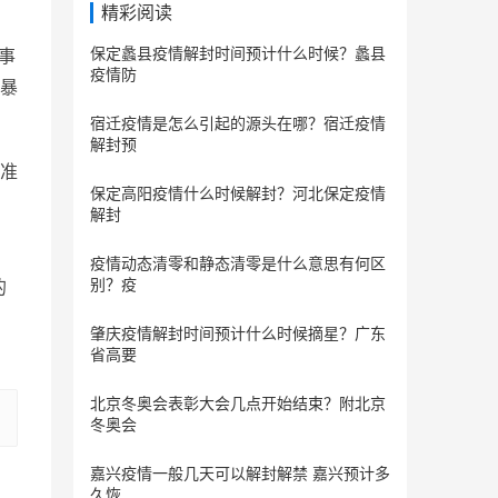
精彩阅读
保定蠡县疫情解封时间预计什么时候？蠡县
同事
疫情防
暴
宿迁疫情是怎么引起的源头在哪？宿迁疫情
解封预
准
保定​高阳疫情什么时候解封？河北保定疫情
解封
疫情动态清零和静态清零是什么意思有何区
别？疫
的
肇庆疫情解封时间预计什么时候摘星？广东
省高要
北京冬奥会表彰大会几点开始结束？附北京
冬奥会
嘉兴疫情一般几天可以解封解禁 嘉兴预计多
久恢