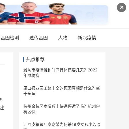
✕
基因检测
遗传基因
人物
新冠疫情
热点推荐
潍坊市疫情解封时间具体还要几天？2022
年潍坊疫
周口报业员工赵十全的死因真相是什么？赵
十全坠
S
杭州余杭区疫情顺丰快递停运了吗？杭州余
出
杭区快
江西皮箱藏尸案谢某为何杀19岁女孩小芳原