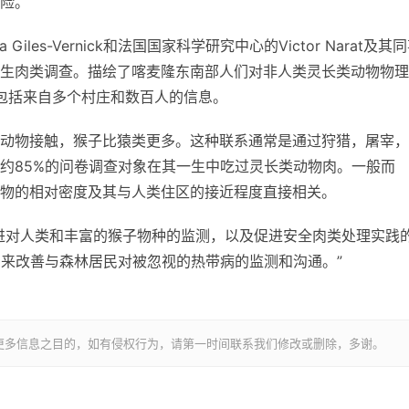
险。
les-Vernick和法国国家科学研究中心的Victor Narat及其
生肉类调查。描绘了喀麦隆东南部人们对非人类灵长类动物物理
的，包括来自多个村庄和数百人的信息。
动物接触，猴子比猿类更多。这种联系通常是通过狩猎，屠宰，
约85%的问卷调查对象在其一生中吃过灵长类动物肉。一般而
物的相对密度及其与人类住区的接近程度直接相关。
进对人类和丰富的猴子物种的监测，以及促进安全肉类处理实践
法来改善与森林居民对被忽视的热带病的监测和沟通。”
更多信息之目的，如有侵权行为，请第一时间联系我们修改或删除，多谢。