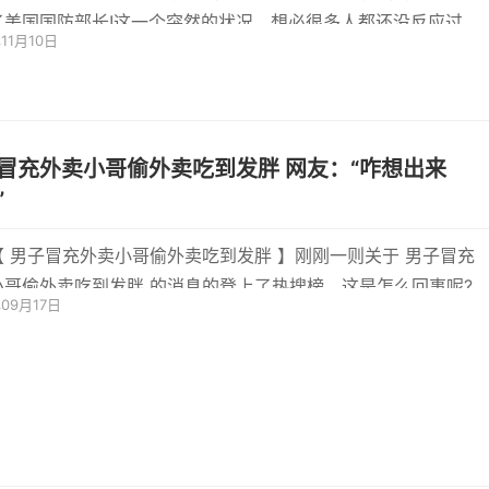
了美国国防部长!这一个突然的状况，想必很多人都还没反应过来
年11月10日
外网11
充外卖小哥偷外卖吃到发胖 网友：“咋想出来
”
【 男子冒充外卖小哥偷外卖吃到发胖 】刚刚一则关于 男子冒充
小哥偷外卖吃到发胖 的消息的登上了热搜榜，这是怎么回事呢?
年09月17日
近日深