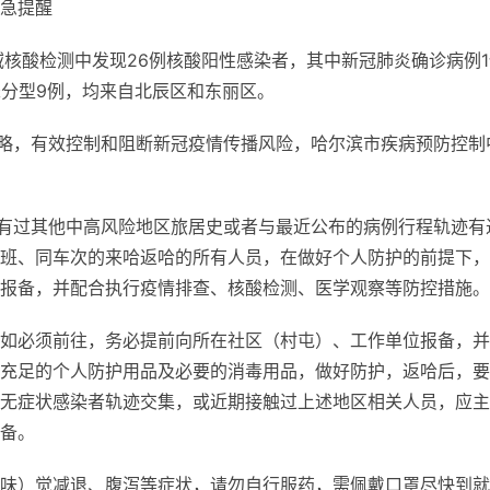
急提醒
区域核酸检测中发现26例核酸阳性感染者，其中新冠肺炎确诊病例
未分型9例，均来自北辰区和东丽区。
策略，有效控制和阻断新冠疫情传播风险，哈尔滨市疾病预防控制
以及有过其他中高风险地区旅居史或者与最近公布的病例行程轨迹有
班、同车次的来哈返哈的所有人员，在做好个人防护的前提下，
报备，并配合执行疫情排查、核酸检测、医学观察等防控措施。
如必须前往，务必提前向所在社区（村屯）、工作单位报备，并
充足的个人防护用品及必要的消毒用品，做好防护，返哈后，要
无症状感染者轨迹交集，或近期接触过上述地区相关人员，应主
备。
味）觉减退、腹泻等症状，请勿自行服药，需佩戴口罩尽快到就