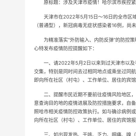
原标题：涉及天津市疫情！哈尔滨市疾控紧
天津市在2022年5月15日～16日的全市
（普通型），新冠病毒无症状感染者16例，尚
为精准落实“外防输入、内防反弹”的防控
心特发布疫情防控提醒如下：
一、请2022年5月2日以来到过天津市
交集，特别是同时间去过相同地点或乘坐过同航
即向所在社区（村屯）、工作单位、居住的宾馆
二、提醒市民近期不要前往疫情风险地区，
意查询目的地的疫情进展及防控措施要求，自备
照哈市相关疫情防控政策执行。如与确诊病例或
向所在社区（村屯）、工作单位、居住的宾馆报
三、如出现发热、干咳、乏力、咽痛、嗅（