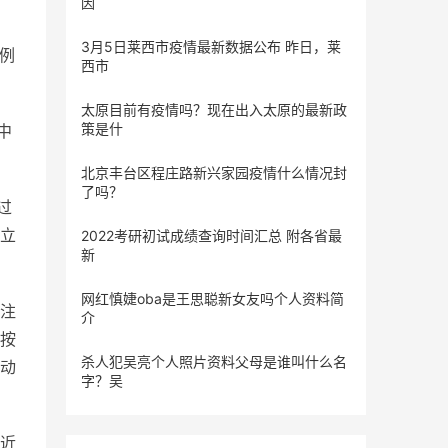
因
3月5日莱西市疫情最新数据公布 昨日，莱
1例
西市
太原目前有疫情吗？现在出入太原的最新政
策是什
中
北京丰台区程庄路新兴家园疫情什么情况封
了吗？
过
立
2022考研初试成绩查询时间汇总 附各省最
新
网红慎婕oba是王思聪新女友吗个人资料简
注
介
按
杀人犯吴亮个人照片资料父母是谁叫什么名
动
字？吴
近