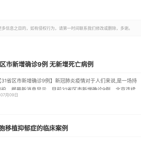
更多信息之目的，如有侵权行为，请第一时间联系我们修改或删除，多谢。
31省区市新增确诊9例 无新增死亡病例
【31省区市新增确诊9例】新冠肺炎疫情对于人们来说,是一场持
战役。据最新消息显示，目前31省区市新增确诊9例，北京连续3
年07月09日
新增。下面
胞移植抑郁症的临床案例