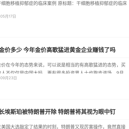
细胞移植抑郁症的临床案例 原标题：干细胞移植抑郁症的临床
年05月17日
金价多少 今年金价高歌猛进黄金企业赚钱了吗
金价在今年的态势来说，可以说是相当的有高歌猛进的态势，买
的人不仅仅是中国大妈，更有很多投资界人士也跑步进场。9月
年09月23日
讯 周二(9
长埃斯珀被特朗普开除 特朗普将其视为眼中钉
在美国大选敲定了结果的时刻，特朗普又现厉害操作，竟然直接