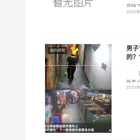
开除
2020
吧。海
男子冒
国外研究
的？
外卖
2020
来是