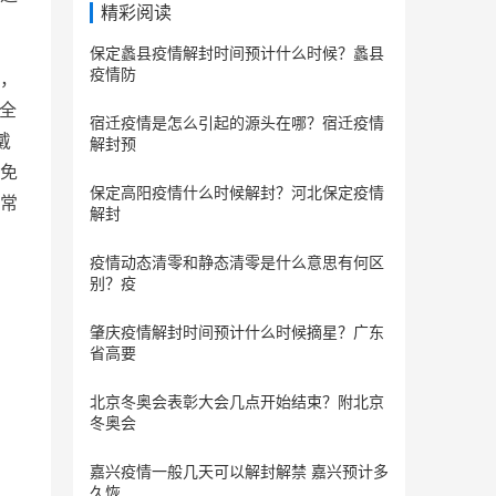
精彩阅读
保定蠡县疫情解封时间预计什么时候？蠡县
疫情防
，
全
宿迁疫情是怎么引起的源头在哪？宿迁疫情
戴
解封预
免
保定​高阳疫情什么时候解封？河北保定疫情
常
解封
疫情动态清零和静态清零是什么意思有何区
别？疫
肇庆疫情解封时间预计什么时候摘星？广东
省高要
北京冬奥会表彰大会几点开始结束？附北京
冬奥会
嘉兴疫情一般几天可以解封解禁 嘉兴预计多
久恢