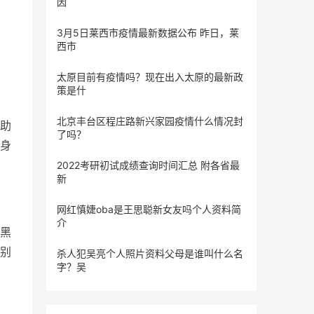
因
3月5日莱西市疫情最新数据公布 昨日，莱
西市
太原目前有疫情吗？现在出入太原的最新政
策是什
北京丰台区程庄路新兴家园疫情什么情况封
助
了吗？
身
2022考研初试成绩查询时间汇总 附各省最
新
网红慎婕oba是王思聪新女友吗个人资料简
介
黑
别
杀人犯吴亮个人照片资料父母是谁叫什么名
字？吴