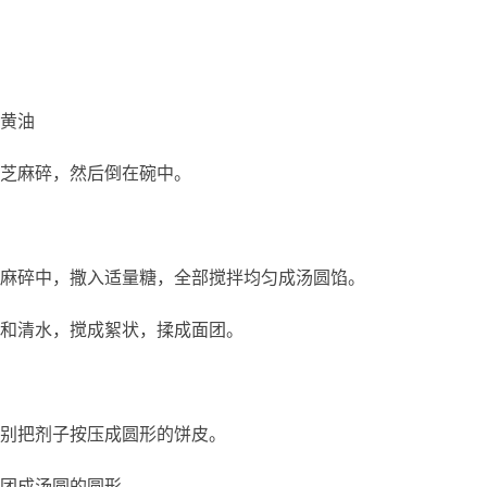
黄油
芝麻碎，然后倒在碗中。
麻碎中，撒入适量糖，全部搅拌均匀成汤圆馅。
和清水，搅成絮状，揉成面团。
别把剂子按压成圆形的饼皮。
团成汤圆的圆形。