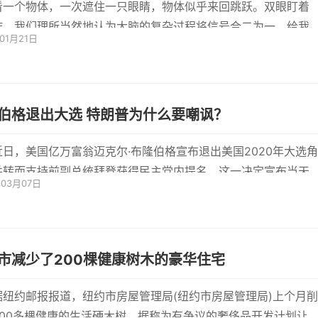
看一个物体，一次遮住一只眼睛，物体似乎来回跳跃。双眼盯着
作，我们理所当然地认为大脑的复杂过程将信号合二为一，给我
年01月21日
清晰...
布隆伯格退出大选 特朗普为什么要嘲讽？
近日，美国亿万富翁迈克尔·布隆伯格宣布退出美国2020年大选角
并转而支持前副总统拜登获得民主党内提名。这一决定宣布当天
年03月07日
...
市减少了200棵健康树木的豪华住宅
据纽约邮报报道，纽约市房屋管理局(纽约市房屋管理局)上个月削
200多棵健康的生活硬木树，据称为有争议的奢侈品开发计划让