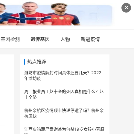
✕
基因检测
遗传基因
人物
新冠疫情
热点推荐
潍坊市疫情解封时间具体还要几天？2022
年潍坊疫
周口报业员工赵十全的死因真相是什么？赵
十全坠
杭州余杭区疫情顺丰快递停运了吗？杭州余
杭区快
江西皮箱藏尸案谢某为何杀19岁女孩小芳原