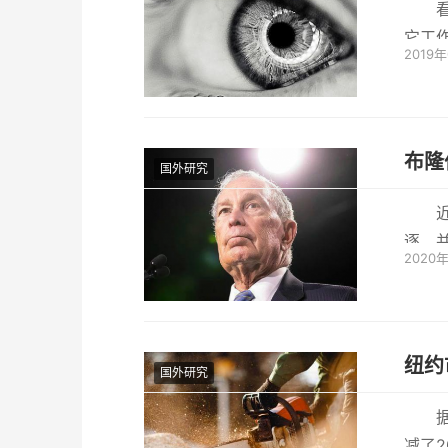
它工
2019
们一个
国外研究
逐，
2020
就遭到了
纽约
国外研究
减了