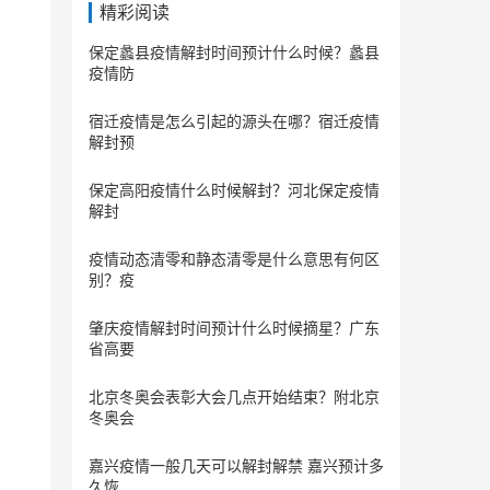
精彩阅读
保定蠡县疫情解封时间预计什么时候？蠡县
疫情防
宿迁疫情是怎么引起的源头在哪？宿迁疫情
解封预
保定​高阳疫情什么时候解封？河北保定疫情
解封
疫情动态清零和静态清零是什么意思有何区
别？疫
肇庆疫情解封时间预计什么时候摘星？广东
省高要
北京冬奥会表彰大会几点开始结束？附北京
冬奥会
嘉兴疫情一般几天可以解封解禁 嘉兴预计多
久恢