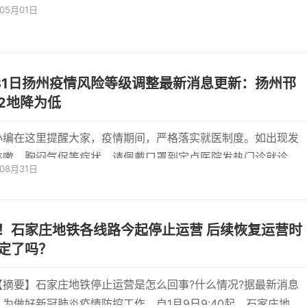
年05月01日
建设市场
31日扬州疫情风险等级调整最新消息更新：扬州邗
2地降为低
小编在这里提醒大家，疫情期间，严格落实就医制度。如出现发
咳嗽、胸闷气促等症状，请佩戴口罩到定点医院发热门诊就诊，
年08月31日
普通...
石家庄地铁各线路今起停止运营 后续恢复运营时
定了吗？
【摘要】石家庄地铁停止运营是怎么回事?什么情况?据最新消息
为做好新冠肺炎疫情防控工作，自1月9日9:40起，石家庄地铁