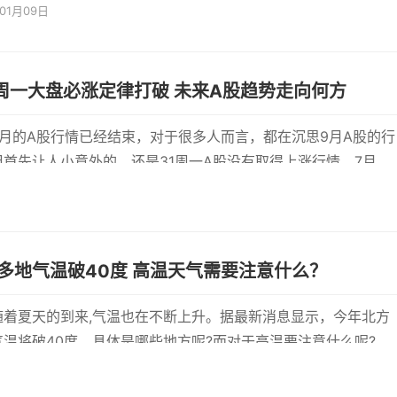
年01月09日
路停止运营
周一大盘必涨定律打破 未来A股趋势走向何方
8月的A股行情已经结束，对于很多人而言，都在沉思9月A股的行
但首先让人小意外的，还是31周一A股没有取得上涨行情。7月以
逢周一大盘
北方多地气温破40度 高温天气需要注意什么？
随着夏天的到来,气温也在不断上升。据最新消息显示，今年北方
气温将破40度，具体是哪些地方呢?而对于高温要注意什么呢?下
起来了解