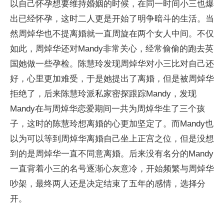
以自己怀孕想要维持婚姻的时候，在同一时间小三也爆
出已经怀孕，这时二人更是开始了明争暗斗的生活。当
然周焯华也不提离婚就一直周旋在两个女人中间。不仅
如此，周焯华还对Mandy非常关心，经常偷偷的跑去英
国她做一些孕检。陈慧玲发现周焯华对小三比对自己还
好，心里更加难受，于是她提出了离婚，但是被周焯华
拒绝了，后来陈慧玲派私家密探跟踪Mandy，发现
Mandy在与周焯华恋爱期间一共为周焯华生了三个孩
子，这时的陈慧玲想离婚的心更加坚定了。而Mandy也
以为可以等到周焯华离婚自己坐上正宫之位，但是没想
到的是周焯华一直不同意离婚。后来没有名分的Mandy
一直背着小三的名号逐渐心灰意冷，开始频繁与周焯华
吵架，最终两人还是决定结束了五年的感情，选择分
开。