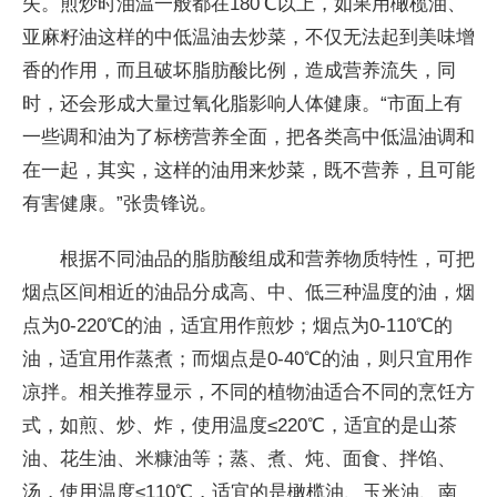
失。煎炒时油温一般都在180℃以上，如果用橄榄油、
亚麻籽油这样的中低温油去炒菜，不仅无法起到美味增
香的作用，而且破坏脂肪酸比例，造成营养流失，同
时，还会形成大量过氧化脂影响人体健康。“市面上有
一些调和油为了标榜营养全面，把各类高中低温油调和
在一起，其实，这样的油用来炒菜，既不营养，且可能
有害健康。”张贵锋说。
根据不同油品的脂肪酸组成和营养物质特性，可把
烟点区间相近的油品分成高、中、低三种温度的油，烟
点为0-220℃的油，适宜用作煎炒；烟点为0-110℃的
油，适宜用作蒸煮；而烟点是0-40℃的油，则只宜用作
凉拌。相关推荐显示，不同的植物油适合不同的烹饪方
式，如煎、炒、炸，使用温度≤220℃，适宜的是山茶
油、花生油、米糠油等；蒸、煮、炖、面食、拌馅、
汤，使用温度≤110℃，适宜的是橄榄油、玉米油、南