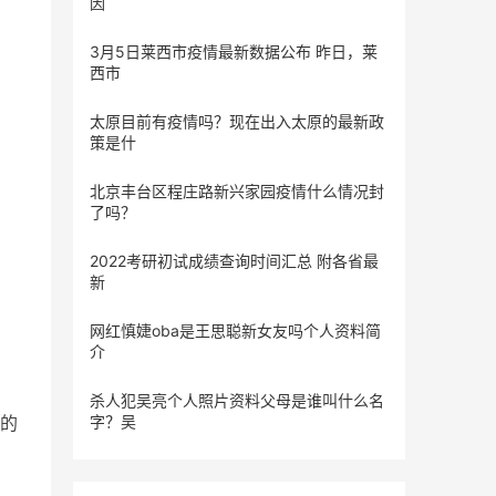
因
3月5日莱西市疫情最新数据公布 昨日，莱
西市
太原目前有疫情吗？现在出入太原的最新政
策是什
北京丰台区程庄路新兴家园疫情什么情况封
了吗？
2022考研初试成绩查询时间汇总 附各省最
新
网红慎婕oba是王思聪新女友吗个人资料简
介
杀人犯吴亮个人照片资料父母是谁叫什么名
的
字？吴