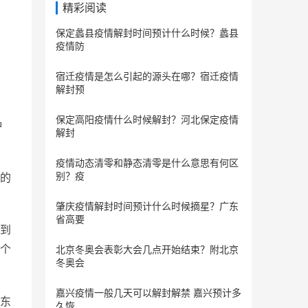
精彩阅读
保定蠡县疫情解封时间预计什么时候？蠡县
疫情防
宿迁疫情是怎么引起的源头在哪？宿迁疫情
解封预
保定​高阳疫情什么时候解封？河北保定疫情
种
解封
疫情动态清零和静态清零是什么意思有何区
别？疫
的
肇庆疫情解封时间预计什么时候摘星？广东
省高要
到
每个
北京冬奥会表彰大会几点开始结束？附北京
冬奥会
嘉兴疫情一般几天可以解封解禁 嘉兴预计多
东
久恢