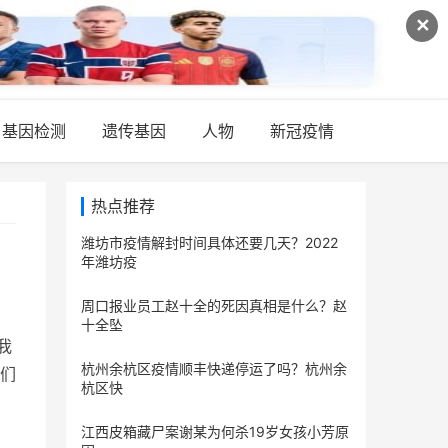
✕
基因检测
遗传基因
人物
新冠疫情
热点推荐
潍坊市疫情解封时间具体还要几天？2022
年潍坊疫
周口报业员工赵十全的死因真相是什么？赵
十全坠
我
杭州余杭区疫情顺丰快递停运了吗？杭州余
们
杭区快
江西皮箱藏尸案谢某为何杀19岁女孩小芳原