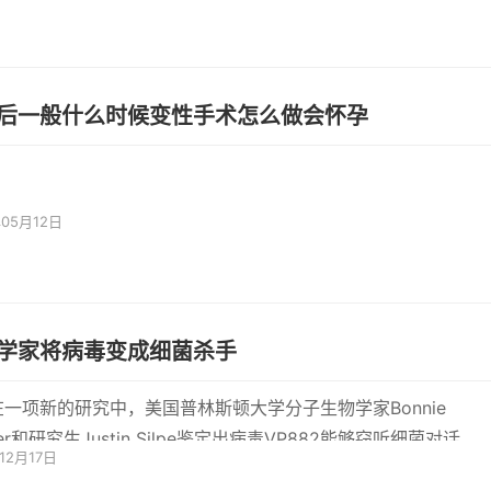
后一般什么时候变性手术怎么做会怀孕
年05月12日
学家将病毒变成细菌杀手
在一项新的研究中，美国普林斯顿大学分子生物学家Bonnie
sler和研究生Justin Silpe鉴定出病毒VP882能够窃听细菌对话，
12月17日
有点像间谍