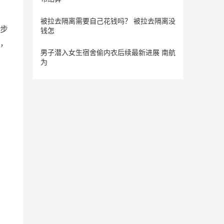
被拉去隔离需要自己花钱吗？ 被拉去隔离没
步
钱怎
，
男子潜入女生宿舍偷内衣后续最新进展 南航
为
中