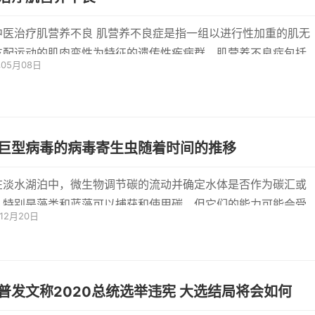
治疗肌营养不良 肌营养不良症是指一组以进行性加重的肌无
支配运动的肌肉变性为特征的遗传性疾病群。肌营养不良症包括
年05月08日
性肌
巨型病毒的病毒寄生虫随着时间的推移
在淡水湖泊中，微生物调节碳的流动并确定水体是否作为碳汇或
。特别是藻类和蓝藻可以捕获和使用碳，但它们的能力可能会受
年12月20日
的影...
普发文称2020总统选举违宪 大选结局将会如何