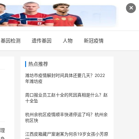
✕
基因检测
遗传基因
人物
新冠疫情
热点推荐
潍坊市疫情解封时间具体还要几天？2022
年潍坊疫
周口报业员工赵十全的死因真相是什么？赵
十全坠
杭州余杭区疫情顺丰快递停运了吗？杭州余
杭区快
理
江西皮箱藏尸案谢某为何杀19岁女孩小芳原