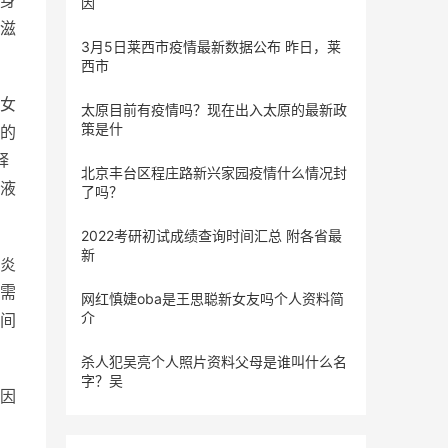
身
因
滋
3月5日莱西市疫情最新数据公布 昨日，莱
西市
女
太原目前有疫情吗？现在出入太原的最新政
策是什
的
释
北京丰台区程庄路新兴家园疫情什么情况封
液
了吗？
2022考研初试成绩查询时间汇总 附各省最
新
炎
需
网红慎婕oba是王思聪新女友吗个人资料简
介
间
杀人犯吴亮个人照片资料父母是谁叫什么名
字？吴
因