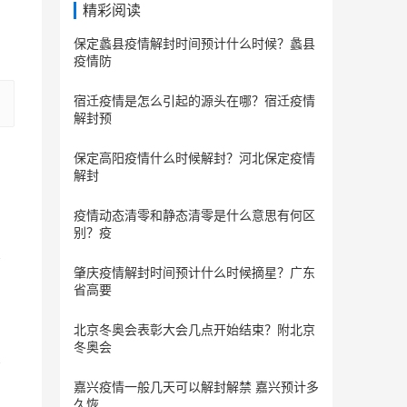
精彩阅读
保定蠡县疫情解封时间预计什么时候？蠡县
疫情防
宿迁疫情是怎么引起的源头在哪？宿迁疫情
解封预
保定​高阳疫情什么时候解封？河北保定疫情
解封
疫情动态清零和静态清零是什么意思有何区
别？疫
肇庆疫情解封时间预计什么时候摘星？广东
省高要
北京冬奥会表彰大会几点开始结束？附北京
冬奥会
嘉兴疫情一般几天可以解封解禁 嘉兴预计多
久恢