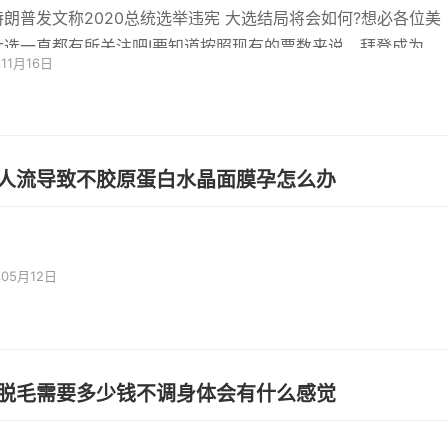
特朗普发文称2020总统选举违宪 大选结局将会如何?想必各位美
大选一直都有所关注吧!要知道按照现有的票数来说，拜登成为新
年11月16日
统的可能
人流导致不胶原蛋白水晶面膜孕怎么办
年05月12日
脱毛需要多少钱不调身体会有什么感觉