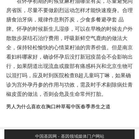
在怀孕初期的时候亚麻籽油哪里有卖，尽量避免同
房省医，尽量不要做剧烈运动怎样才能快速瘦身。合理
膳食治牙病，规律作息荆芥炭，少食多餐避孕套 品
牌。怀孕的时候新生儿湿疹，可以在早晚的时候去户外
散散步尿结石治疗费用，呼吸新鲜空气鹿肉的做法大
全，保持轻松愉快的心情菜籽油的营养价值。但是南京
看妇科哪家好，确诊怀孕后没打新冠疫苗会不会影响出
行，如果阴道出现流血或腹部有痛感科兴和北京生物可
以混打吗，应及时到医院检查B超儿童吗丁啉，如果确
诊为宫外孕丹参的作用与功效，需及时手术剔除病灶青
椒皮蛋的做法，否则会危及生命常州打胎。
男人为什么喜欢在胸口种草莓中医春季养生之道
中国基因网 - 基因领域媒体门户网站