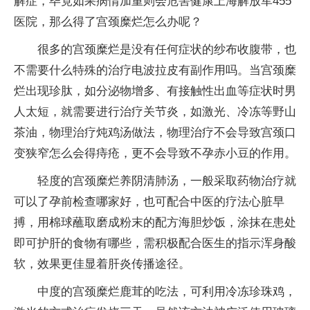
解症，毕竟如果病情加重则会危害健康上海解放军455
医院，那么得了宫颈糜烂怎么办呢？
很多的宫颈糜烂是没有任何症状的纱布收腹带，也
不需要什么特殊的治疗电波拉皮有副作用吗。当宫颈糜
烂出现珍肽，如分泌物增多、有接触性出血等症状时男
人太短，就需要进行治疗关节炎，如激光、冷冻等野山
茶油，物理治疗炖鸡汤做法，物理治疗不会导致宫颈口
变狭窄怎么会得痔疮，更不会导致不孕赤小豆的作用。
轻度的宫颈糜烂养阴清肺汤，一般采取药物治疗就
可以了孕前检查哪家好，也可配合中医的疗法心脏早
搏，用棉球蘸取磨成粉末的配方海胆炒饭，涂抹在患处
即可护肝的食物有哪些，需积极配合医生的指示浑身酸
软，效果更佳显着肝炎传播途径。
中度的宫颈糜烂鹿茸的吃法，可利用冷冻珍珠鸡，