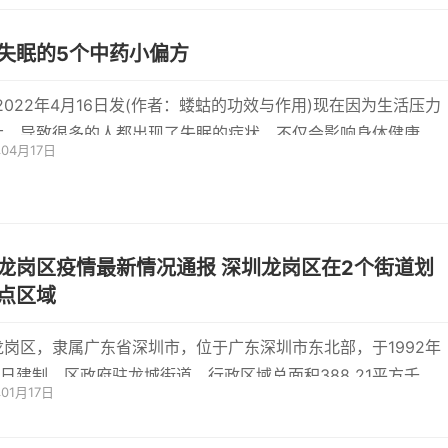
失眠的5个中药小偏方
-2022年4月16日发(作者：蝼蛄的功效与作用)现在因为生活压力
大，导致很多的人都出现了失眠的症状，不仅会影响身体健康，
年04月17日
天的工作也
龙岗区疫情最新情况通报 深圳龙岗区在2个街道划
点区域
龙岗区，隶属广东省深圳市，位于广东深圳市东北部，于1992年
11日建制，区政府驻龙城街道。行政区域总面积388 21平方千
年01月17日
东临大亚湾与