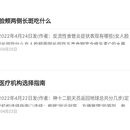
脸颊两侧长斑吃什么
-2022年4月24日发(作者：反流性食管炎症状表现有哪些)女人脸
侧长斑吃什么女人脸颊两侧长斑吃五类食物富含维生素C的水果维
年04月25日
C可以说是
医疗机构选择指南
-2022年4月22日发(作者：神十二航天员返回地球总共分几步)定
疗机构选择指南◎选择：根据“就近就医、方便管理”的原则，参保
年04月22日
..