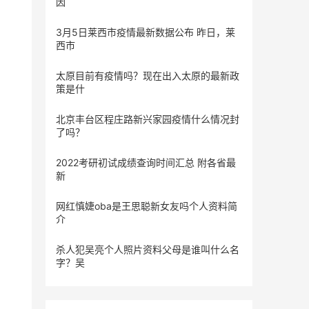
因
3月5日莱西市疫情最新数据公布 昨日，莱
西市
太原目前有疫情吗？现在出入太原的最新政
策是什
北京丰台区程庄路新兴家园疫情什么情况封
了吗？
2022考研初试成绩查询时间汇总 附各省最
新
网红慎婕oba是王思聪新女友吗个人资料简
介
杀人犯吴亮个人照片资料父母是谁叫什么名
字？吴