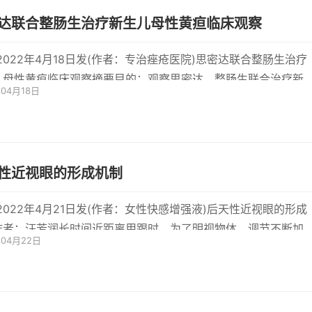
达联合整肠生治疗新生儿母性黄疸临床观察
-2022年4月18日发(作者：专治痤疮医院)思密达联合整肠生治疗
儿母性黄疸临床观察摘要目的：观察思密达、整肠生联合治疗新
年04月18日
母性黄疸的
性近视眼的形成机制
-2022年4月21日发(作者：女性快感增强液)后天性近视眼的形成
作者：汪芳润长时间近距离用跟时，为了明视物体，调节不断加
年04月22日
睫状肌持续