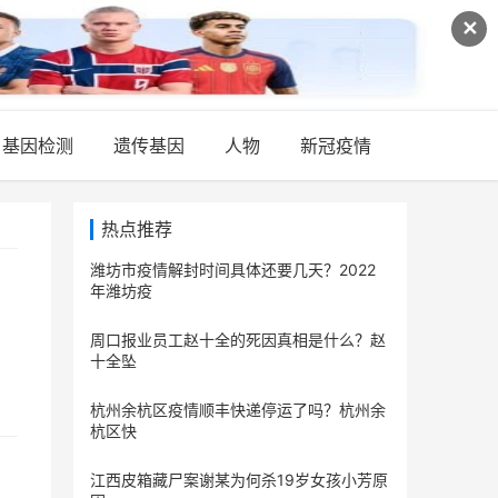
✕
基因检测
遗传基因
人物
新冠疫情
热点推荐
潍坊市疫情解封时间具体还要几天？2022
年潍坊疫
周口报业员工赵十全的死因真相是什么？赵
十全坠
杭州余杭区疫情顺丰快递停运了吗？杭州余
杭区快
江西皮箱藏尸案谢某为何杀19岁女孩小芳原