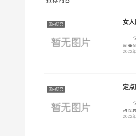
推荐内容
女人
国内研究
颊两
2022
生素
定点
国内研究
点医
2022
人可在.