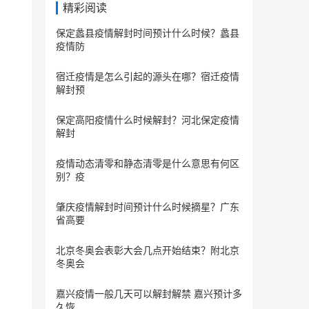
精彩阅读
保定蠡县疫情解封时间预计什么时候？蠡县
疫情防
宿迁疫情是怎么引起的源头在哪？宿迁疫情
解封预
保定​高阳疫情什么时候解封？河北保定疫情
解封
疫情动态清零和静态清零是什么意思有何区
别？疫
肇庆疫情解封时间预计什么时候摘星？广东
省高要
北京冬奥会表彰大会几点开始结束？附北京
冬奥会
嘉兴疫情一般几天可以解封解禁 嘉兴预计多
久恢