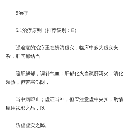
5治疗
5.1治疗原则（推荐级别：E）
强迫症的治疗重在辨清虚实，临床中多为虚实夹
杂，肝气郁结当
疏肝解郁，调补气血；肝郁化火当疏肝泻火，清化
湿热，但苦寒伤阴，
当中病即止；虚证当补，但应注意虚中夹实，酌情
应用祛邪之品，以
防虚虚实之弊。