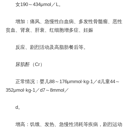
女190～434μmol／L。
增加：痛风、急慢性白血病、多发性骨髓瘤、恶性
贫血、肾衰、肝衰、红细胞增多症、妊娠
反应、剧烈活动及高脂肪餐后等。
尿肌酐（Cr）
正常情况：婴儿88～176μmmol·kg-1／d儿童44～
352μmol·kg-1／d7～8mmol／
d。
增高：饥饿、发热、急慢性消耗等疾病，剧烈运动