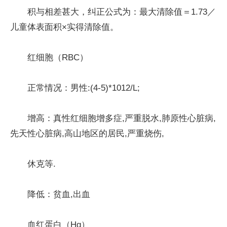
积与相差甚大，纠正公式为：最大清除值＝1.73／
儿童体表面积×实得清除值。
红细胞（RBC）
正常情况：男性:(4-5)*1012/L;
增高：真性红细胞增多症,严重脱水,肺原性心脏病,
先天性心脏病,高山地区的居民,严重烧伤,
休克等.
降低：贫血,出血
血红蛋白（Hg）