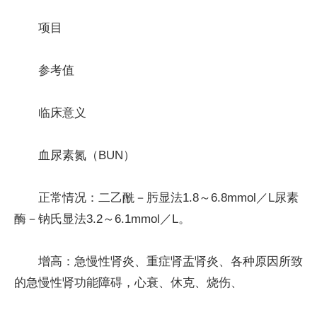
项目
参考值
临床意义
血尿素氮（BUN）
正常情况：二乙酰－肟显法1.8～6.8mmol／L尿素
酶－钠氏显法3.2～6.1mmol／L。
增高：急慢性肾炎、重症肾盂肾炎、各种原因所致
的急慢性肾功能障碍，心衰、休克、烧伤、