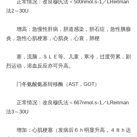
正常情况：改良穆氏法＜500nmol.s-1／LReitman
法2～30U
增高：急慢性肝病，胆道感染，胆石症，急性胰腺
炎，急性心肌梗塞，心肌炎，心衰，肺梗
塞，流脑，ＳＬＥ等。儿童，寒冷，过度劳累，剧
烈运动，溶血反应亦可升高。
门冬氨酸氨基转移酶（AST，GOT）
正常情况：改良穆氏法＜667nmol.s-1／LReitman
法3～30U
增加：心肌梗塞（发病后６ｈ明显升高，４８ｈ达