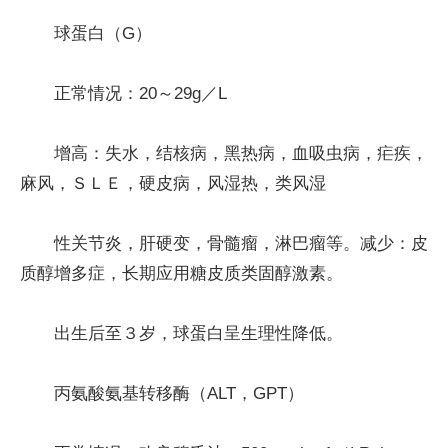
球蛋白（G）
正常情况：20～29g／L
增高：失水，结核病，黑热病，血吸虫病，疟疾，
麻风，ＳＬＥ，硬皮病，风湿热，类风湿
性关节炎，肝硬变，骨髓瘤，淋巴瘤等。减少：皮
质醇增多症，长期应用糖皮质类固醇激素。
出生后至３岁，球蛋白呈生理性降低。
丙氨酸氨基转移酶（ALT，GPT）