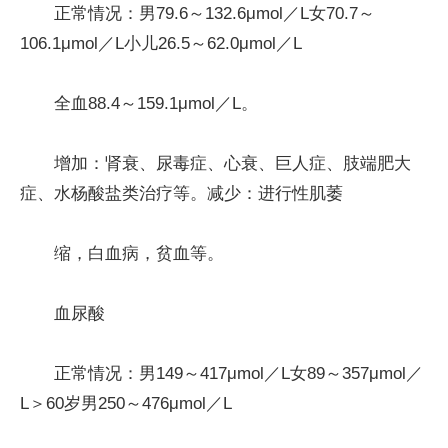
正常情况：男79.6～132.6μmol／L女70.7～
106.1μmol／L小儿26.5～62.0μmol／L
全血88.4～159.1μmol／L。
增加：肾衰、尿毒症、心衰、巨人症、肢端肥大
症、水杨酸盐类治疗等。减少：进行性肌萎
缩，白血病，贫血等。
血尿酸
正常情况：男149～417μmol／L女89～357μmol／
L＞60岁男250～476μmol／L