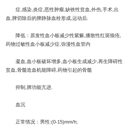
症,感染,炎症,恶性肿瘤,缺铁性贫血,外伤,手术,出
血,脾切除后的脾静脉血栓形成,运动后.
降低：原发性血小板减少性紫癜,播散性红斑狼疮,
药物过敏性血小板减少症,弥漫性血管内
凝血,血小板破坏增多,血小板生成减少,再生障碍性
贫血,骨髓造血机能障碍,药物引起的骨髓
抑制,脾功能亢进.
血沉
正常情况：男性:(0-15)mm/h;