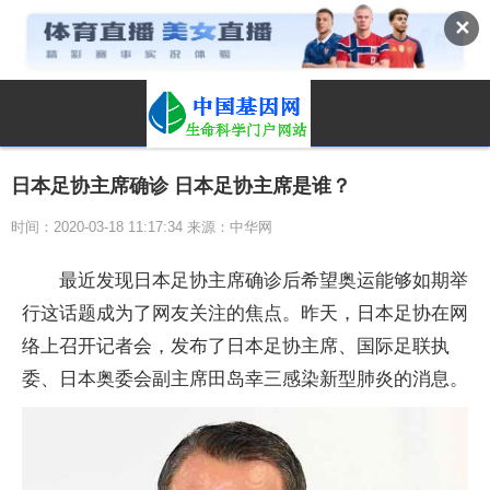
✕
日本足协主席确诊 日本足协主席是谁？
时间：2020-03-18 11:17:34 来源：中华网
最近发现日本足协主席确诊后希望奥运能够如期举
行这话题成为了网友关注的焦点。昨天，日本足协在网
络上召开记者会，发布了日本足协主席、国际足联执
委、日本奥委会副主席田岛幸三感染新型肺炎的消息。