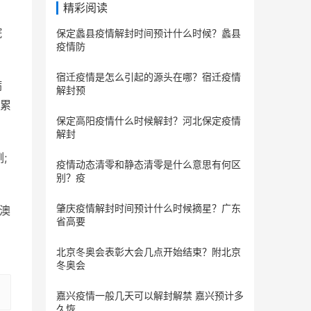
精彩阅读
院
保定蠡县疫情解封时间预计什么时候？蠡县
疫情防
宿迁疫情是怎么引起的源头在哪？宿迁疫情
病
解封预
。累
保定​高阳疫情什么时候解封？河北保定疫情
解封
;
疫情动态清零和静态清零是什么意思有何区
别？疫
肇庆疫情解封时间预计什么时候摘星？广东
，澳
省高要
北京冬奥会表彰大会几点开始结束？附北京
冬奥会
嘉兴疫情一般几天可以解封解禁 嘉兴预计多
久恢