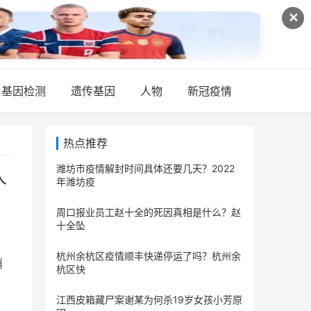
✕
基因检测
遗传基因
人物
新冠疫情
热点推荐
潍坊市疫情解封时间具体还要几天？2022
人
年潍坊疫
周口报业员工赵十全的死因真相是什么？赵
十全坠
杭州余杭区疫情顺丰快递停运了吗？杭州余
消
杭区快
江西皮箱藏尸案谢某为何杀19岁女孩小芳原