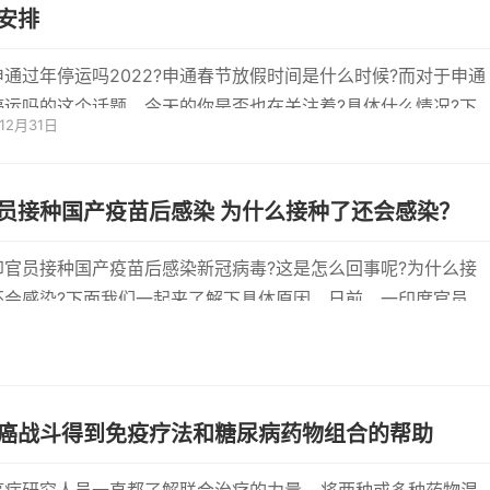
安排
申通过年停运吗2022?申通春节放假时间是什么时候?而对于申通
停运吗的这个话题，今天的你是否也在关注着?具体什么情况?下
年12月31日
小编一起来
员接种国产疫苗后感染 为什么接种了还会感染？
印官员接种国产疫苗后感染新冠病毒?这是怎么回事呢?为什么接
还会感染?下面我们一起来了解下具体原因。日前，一印度官员接
产疫苗后
癌战斗得到免疫疗法和糖尿病药物组合的帮助