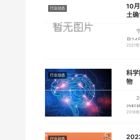
10月
行业动态
土确
月2
2021
区新
科学
行业动态
物
动科
2018
选，
20
行业动态