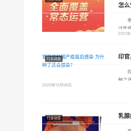
怎么
过年
2021
面跟
印官
行业动态
种了
2020年12月06日
种国
乳腺
行业动态