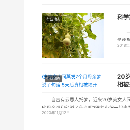
科学
行业动态
组序
2018
学杂
20
行业动态
相被
自古有云思人托梦，近来20岁美女人
底母亲都和他说了什么呢?跟着小编一起来
2020年11月12日