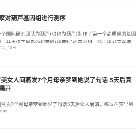
家对葫芦基因组进行测序
一个国际研究团队为葫芦(也称为葫芦)制作了第一个高质量的基因
列，并重建了最新的葫芦科(葫芦科)的基因组。该成果发表在植物
年12月15日
志。该
岁美女人间蒸发7个月母亲梦到她说了句话 5天后真
揭开
间蒸发7个月母亲梦到她说了句话5天后众人崩溃，那么在梦里到
看看