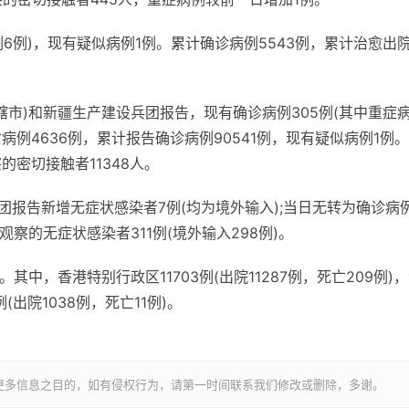
例6例)，现有疑似病例1例。累计确诊病例5543例，累计治愈出
直辖市)和新疆生产建设兵团报告，现有确诊病例305例(其中重症
亡病例4636例，累计报告确诊病例90541例，现有疑似病例1例
的密切接触者11348人。
团报告新增无症状感染者7例(均为境外输入);当日无转为确诊病例
观察的无症状感染者311例(境外输入298例)。
其中，香港特别行政区11703例(出院11287例，死亡209例)
(出院1038例，死亡11例)。
更多信息之目的，如有侵权行为，请第一时间联系我们修改或删除，多谢。