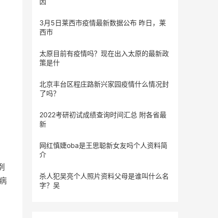
因
3月5日莱西市疫情最新数据公布 昨日，莱
西市
太原目前有疫情吗？现在出入太原的最新政
策是什
北京丰台区程庄路新兴家园疫情什么情况封
了吗？
2022考研初试成绩查询时间汇总 附各省最
新
网红慎婕oba是王思聪新女友吗个人资料简
介
例
杀人犯吴亮个人照片资料父母是谁叫什么名
似病
字？吴