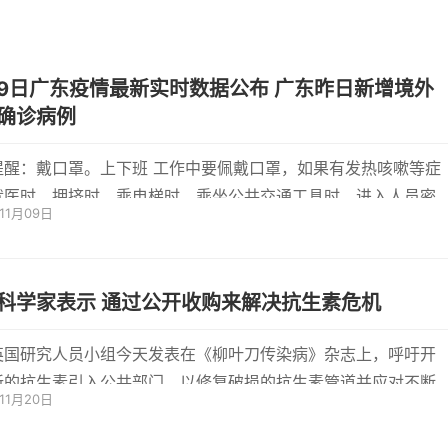
月9日广东疫情最新实时数据公布 广东昨日新增境外
确诊病例
提醒：戴口罩。上下班 工作中要佩戴口罩，如果有发热咳嗽等症
就医时、拥挤时、乘电梯时、乘坐公共交通工具时、进入人员密
年11月09日
2021年
科学家表示 通过公开收购来解决抗生素危机
英国研究人员小组今天发表在《柳叶刀传染病》杂志上，呼吁开
新的抗生素引入公共部门，以修复破损的抗生素管道并应对不断
年11月20日
抗菌...