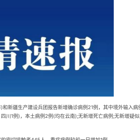
辖市)和新疆生产建设兵团报告新增确诊病例21例，其中境外输入病
，四川1例)，本土病例2例(均在云南);无新增死亡病例;无新增疑
的密切接触者445人，重症病例较前一日增加1例。