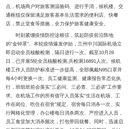
点，机场商户对旅客测温验码、进行手消，候机楼、交
通枢纽仅保留满足旅客基本生活需求的便利店、快餐
店，禁止堂食等措施，全力保护旅客健康安全。
时刻紧绷疫情防控这根弦，筑起防疫前沿阵地
的“金钟罩”。本轮疫情爆发伊始，兰州中川国际机场立
即启动全员核酸检测，隔日进行一次。截至10月26
日，已开展5轮全员核酸检测,共检测16891人次。候机
楼工作人员防护标准进一步提高，全部佩戴N95口罩并
每4小时更换一次。员工健康监测、健康报告常态化执
行，班组班前会落实“三必问、三必查、三必讲”工作要
求。在机场工作的所有值守人员落实“生活在机场、工
作在岗位、吃住在宿舍”规定。宿舍每日消杀一次、实
行网格化管理，办公楼每日消杀两次、严控进入人员，
员工食堂加大消杀频次，打包带回就餐。同时，迅速启