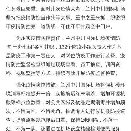
当前，甘肃省疫情呈现出局部散发状态，疫情防控
任务艰巨繁重。面对此次疫情大考，兰州中川国际机场
坚持把疫情防控当作头等大事、重中之重来抓，织密织
牢疫情防控第一道防线，守住守牢甘肃空中门户。
为压实疫情防控责任，兰州中川国际机场疫情防
控“一办七组”各司其职，132个防疫小组负责人作为基
层防疫工作第一责任人，对岗位防疫工作进行监督。疫
情防控监督检查组通过现场查看、员工抽查、调阅资
料、视频监控等方式，持续有效开展防疫监督检查。
强化疫情防控措施。兰州中川国际机场将候机楼环
境消毒标准提升一倍，实施航后终末消杀。增加环境核
酸采样点位数量，对公共区域及物品定期消毒并增加频
次，不留盲区、不留死角。抽调专人进行候机楼防控巡
查，提醒旅客规范佩戴口罩、保持1米间隔，不落一
处、不落一队。还通过在机场设立核酸检测便民服务