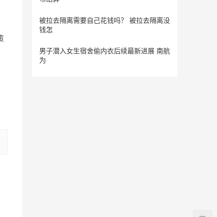
被拉去隔离需要自己花钱吗？ 被拉去隔离没
钱怎
策
男子潜入女生宿舍偷内衣后续最新进展 南航
为