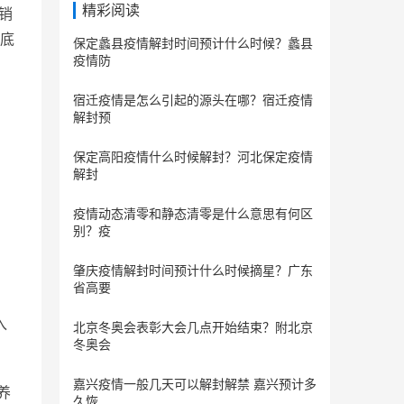
精彩阅读
销
底
保定蠡县疫情解封时间预计什么时候？蠡县
疫情防
宿迁疫情是怎么引起的源头在哪？宿迁疫情
解封预
保定​高阳疫情什么时候解封？河北保定疫情
解封
疫情动态清零和静态清零是什么意思有何区
别？疫
肇庆疫情解封时间预计什么时候摘星？广东
省高要
入
北京冬奥会表彰大会几点开始结束？附北京
冬奥会
嘉兴疫情一般几天可以解封解禁 嘉兴预计多
养
久恢