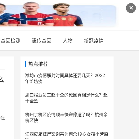
✕
基因检测
遗传基因
人物
新冠疫情
热点推荐
潍坊市疫情解封时间具体还要几天？2022
么
年潍坊疫
周口报业员工赵十全的死因真相是什么？赵
十全坠
杭州余杭区疫情顺丰快递停运了吗？杭州余
也在
杭区快
江西皮箱藏尸案谢某为何杀19岁女孩小芳原