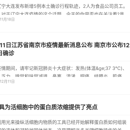
辽宁大连发布新增5例本土确诊行程轨迹，2人为食品公司员工。
，对于辽宁大连疫情的这个话题，今天的你是否也在关注着?具体
11月18日
情况?下面
11日江苏省南京市疫情最新消息公布 南京市公布12
日确诊
疫情期间，请牢记新冠肺炎十大症状：发热(体温&ge;37 3℃)、
、乏力、嗅觉和味觉减退、鼻塞、流涕、咽痛、结膜炎、肌痛、
12月11日
如果...
具为活细胞中的蛋白质浓缩提供了亮点
利用光来操纵活细胞内物质的工具已经开始解释蛋白质如何组装