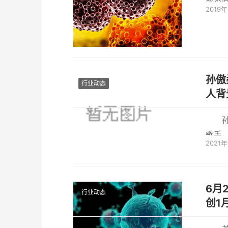
成不
2019
键。复
孙傲
行业动态
人背
歌手
2021
诉，
6月29
行业动态
创1