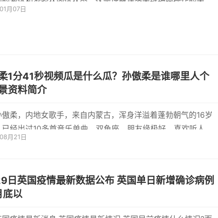
同的液体和凝胶状固体状态，这是理解许多关键细胞操作的关
年01月07日
杂的奇...
柔1分41秒视频瓜是什么瓜？孙傲柔是谁哪里人个
景资料简介
孙傲柔，内地女歌手，来自内蒙古，浑身洋溢着蓬勃朝气的16岁
，已经出过10多首音乐单曲。双鱼座，朋友缘极好，喜欢听人倾
年08月21日
沟通能力强
日英国疫情最新数据公布 英国单日新增确诊病例
月底以