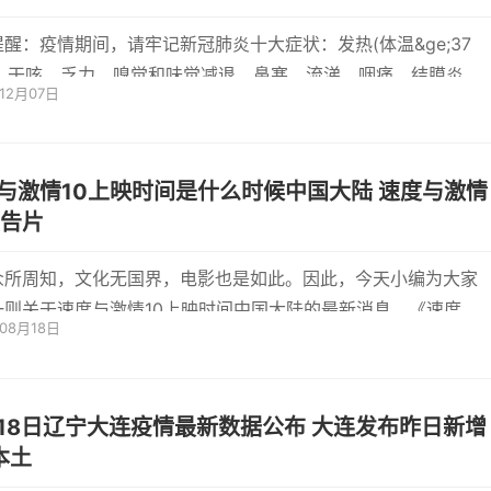
提醒：疫情期间，请牢记新冠肺炎十大症状：发热(体温&ge;37
)、干咳、乏力、嗅觉和味觉减退、鼻塞、流涕、咽痛、结膜炎、
年12月07日
腹泻...
与激情10上映时间是什么时候中国大陆 速度与激情
预告片
众所周知，文化无国界，电影也是如此。因此，今天小编为大家
一则关于速度与激情10上映时间中国大陆的最新消息。《速度与
年08月18日
0》定于20
18日辽宁大连疫情最新数据公布 大连发布昨日新增
本土