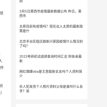
因
3月5日莱西市疫情最新数据公布 昨日，莱
项
西市
太原目前有疫情吗？现在出入太原的最新政
策是什
北京丰台区程庄路新兴家园疫情什么情况封
了吗？
值
2022考研初试成绩查询时间汇总 附各省最
人
新
件
网红慎婕oba是王思聪新女友吗个人资料简
介
听
杀人犯吴亮个人照片资料父母是谁叫什么名
字？吴
)