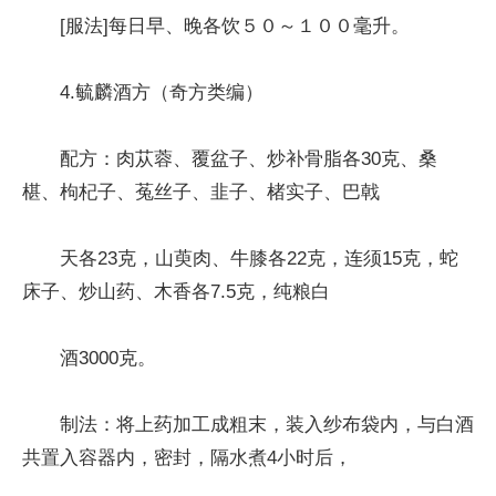
[服法]每日早、晚各饮５０～１００毫升。
4.毓麟酒方（奇方类编）
配方：肉苁蓉、覆盆子、炒补骨脂各30克、桑
椹、枸杞子、菟丝子、韭子、楮实子、巴戟
天各23克，山萸肉、牛膝各22克，连须15克，蛇
床子、炒山药、木香各7.5克，纯粮白
酒3000克。
制法：将上药加工成粗末，装入纱布袋内，与白酒
共置入容器内，密封，隔水煮4小时后，