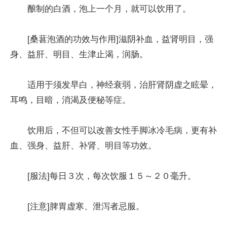
酿制的白酒，泡上一个月，就可以饮用了。
[桑葚泡酒的功效与作用]滋阴补血，益肾明目，强
身、益肝、明目、生津止渴，润肠。
适用于须发早白，神经衰弱，治肝肾阴虚之眩晕，
耳鸣，目暗，消渴及便秘等症。
饮用后，不但可以改善女性手脚冰冷毛病，更有补
血、强身、益肝、补肾、明目等功效。
[服法]每日３次，每次饮服１５～２０毫升。
[注意]脾胃虚寒、泄泻者忌服。