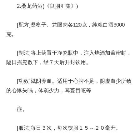
2.桑龙药酒(《良朋汇集》)
[配方]桑椹子、龙眼肉各120克，纯粮白酒3000
克。
[制法]将上药置于净瓷瓶中，注入烧酒加盖密封，
隔日摇晃数下，经７天后开封饮用。
[功效]滋阴养血。适用于心脾不足，阴虚血少所致
的心悸失眠，体弱少力，耳聋目眩等
症。
[服法]每日３次，每次饮服１５～２０毫升。