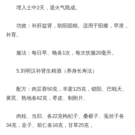
埋入土中2天，退火气既成。
功效：补肝益肾，助阳固精。适用于阳痿，早泄，
补育。
服法：每日早、晚各1次，每次饮服20毫升。
5.刘明汉补肾生精酒（养身长寿法）
配方：肉苁蓉50克，羊藿125克，锁阳、巴戟天、
黄芪、熟地各62克，枣皮、制附片、
肉桂、当归、各22克枸杞子、桑椹子、菟丝子各
34克，韭子、前仁各16克，甘草25克，