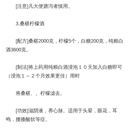
[注意]凡大便溏泻者慎用。
3.桑椹柠檬酒
[配方]桑椹2000克，柠檬5个，白糖200克，纯粮白
酒3600克。
[制法]将上药用纯粮白酒浸泡１０天加入白糖即可
（浸泡１～２个月效果更佳）用时
将桑椹、。柠檬滤去。
[功效]滋阴液，养心脉。适用于头晕，眼花，耳
鸣，腰膝酸软等症。