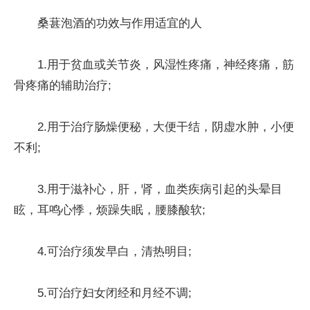
桑葚泡酒的功效与作用适宜的人
1.用于贫血或关节炎，风湿性疼痛，神经疼痛，筋
骨疼痛的辅助治疗;
2.用于治疗肠燥便秘，大便干结，阴虚水肿，小便
不利;
3.用于滋补心，肝，肾，血类疾病引起的头晕目
眩，耳鸣心悸，烦躁失眠，腰膝酸软;
4.可治疗须发早白，清热明目;
5.可治疗妇女闭经和月经不调;