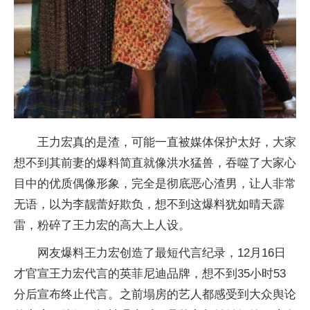
王力宏真的是渣，可能一直被媒体保护太好，大家
想不到其前妻的爆料简直就像洪水猛兽，吞噬了大家心
目中的优质偶像形象，完全是彻底恶心渣男，让人非常
无语，以为李靓蕾好欺负，想不到这爆料犹如晴天霹
雷，粉碎了王力宏的高大上人设。
网友爆料王力宏创造了最短代言纪录，12月16日
才官宣王力宏代言的英菲尼迪品牌，想不到35小时53
分后宣布终止代言。之前塌房的艺人都感受到大众舆论