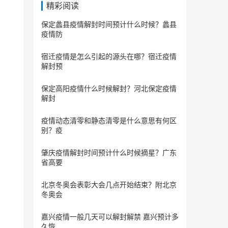
精彩阅读
保定蠡县疫情解封时间预计什么时候？蠡县
疫情防
宿迁疫情是怎么引起的源头在哪？宿迁疫情
解封预
保定​高阳疫情什么时候解封？河北保定疫情
解封
疫情动态清零和静态清零是什么意思有何区
别？疫
肇庆疫情解封时间预计什么时候摘星？广东
省高要
北京冬奥会表彰大会几点开始结束？附北京
冬奥会
嘉兴疫情一般几天可以解封解禁 嘉兴预计多
久恢