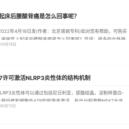
起床后腰酸背痛是怎么回事呢？
-2022年4月18日发(作者：北京肾病专科)如对您有帮助，可购买
，谢谢早上起床后腰酸背痛是怎么回事呢？导语：很多的女性朋
年04月18日
平时都会经
K7许可激活NLRP3炎性体的结构机制
NLRP3炎性体可以通过包括尼日利亚，尿酸结晶，淀粉样蛋白-
ta;原纤维和细胞外ATP的刺激来激活。有丝分裂激酶NEK7允许在
年06月13日
中组装和激活N