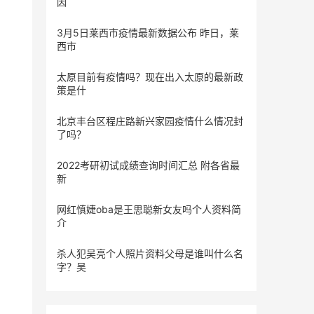
因
3月5日莱西市疫情最新数据公布 昨日，莱
西市
太原目前有疫情吗？现在出入太原的最新政
策是什
北京丰台区程庄路新兴家园疫情什么情况封
了吗？
2022考研初试成绩查询时间汇总 附各省最
新
网红慎婕oba是王思聪新女友吗个人资料简
介
杀人犯吴亮个人照片资料父母是谁叫什么名
字？吴