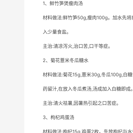
1、鲜竹笋煲瘦肉汤
材料做法:鲜竹笋50g,瘦肉100g。加水先
入少量食盐。
主治:清凉泻火,治口苦,口干等症。
2、菊花薏米冬瓜糖水
材料做法:菊花15g,薏米30g,冬瓜100g,
药留汁,在放入冬瓜煮汤,汤成加入白糖即成
主治:清火祛暑,因暑热引起之口苦症。
3、枸杞鸡蛋汤
材料做法:枸杞15g,鸡蛋2枚。先放枸杞与