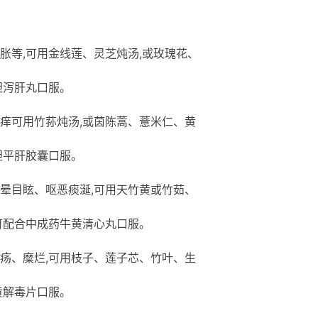
胀等,可用金线莲、灵芝炖汤,或玫瑰花、
胆泻肝丸口服。
痒可用竹荪炖汤,或茵陈蒿、薏米仁、黄
胆平肝胶囊口服。
晕目眩、呕恶痰涎,可用天竹黄或竹茹、
可配合中成药牛黄清心丸口服。
疡、糜烂,可用枝子、莲子芯、竹叶、生
黄解毒片口服。