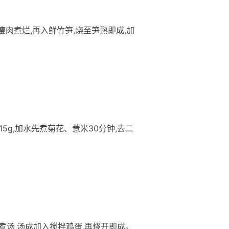
将瘦肉煮烂,再入鲜竹笋,烧至笋熟即成,加
白糖15g,加水先煮菊花、薏米30分钟,去二
。
水煮汤,汤成加入搅拌鸡蛋,再烧开即成。