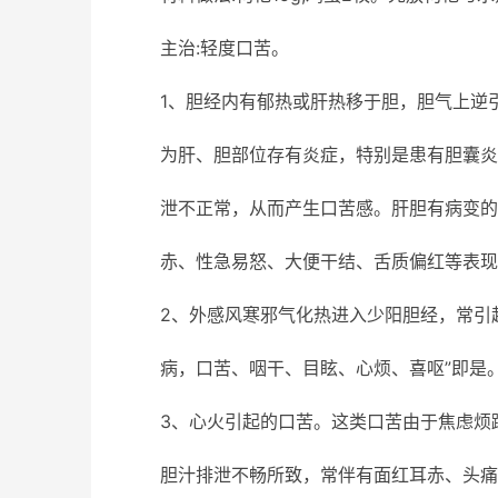
主治:轻度口苦。
1、胆经内有郁热或肝热移于胆，胆气上逆
为肝、胆部位存有炎症，特别是患有胆囊炎
泄不正常，从而产生口苦感。肝胆有病变的
赤、性急易怒、大便干结、舌质偏红等表现
2、外感风寒邪气化热进入少阳胆经，常引
病，口苦、咽干、目眩、心烦、喜呕”即是
3、心火引起的口苦。这类口苦由于焦虑烦
胆汁排泄不畅所致，常伴有面红耳赤、头痛