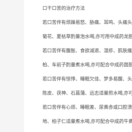
口干口苦的治疗方法
若口苦伴有烦躁易怒、胁痛、耳鸣、头痛头
菊花、夏枯草酌量泡水喝,亦可用中成药龙
若口苦伴有腹胀、食欲减退、湿疹、肌肤瘙
柏、车前子酌量煮水喝,亦可配合中成药茵
若口苦伴有惊悸、睡眠欠佳、梦多易醒、头
陈皮、茯神、石菖蒲、远志适量煎水喝,亦
若口苦伴有心烦、睡眠差、尿黄赤或口腔溃
地、柏子仁适量煮水喝,亦可配合中成药牛