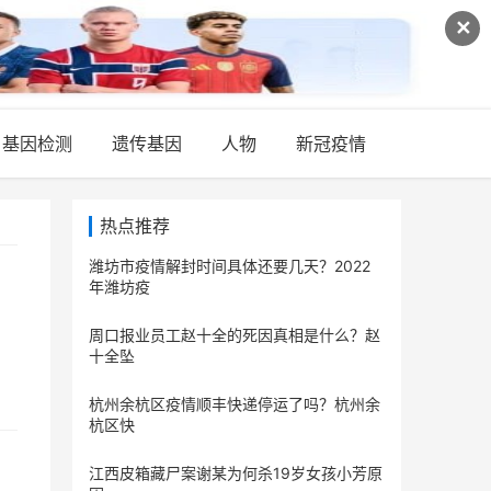
✕
基因检测
遗传基因
人物
新冠疫情
热点推荐
潍坊市疫情解封时间具体还要几天？2022
年潍坊疫
周口报业员工赵十全的死因真相是什么？赵
十全坠
杭州余杭区疫情顺丰快递停运了吗？杭州余
杭区快
江西皮箱藏尸案谢某为何杀19岁女孩小芳原