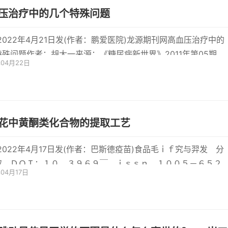
压治疗中的几个特殊问题
-2022年4月21日发(作者：鹏爱医院)龙源期刊网高血压治疗中的
特殊问题作者：胡大一来源：《糖尿病新世界》2011年第05期胡
年04月22日
●北京大学
花中黄酮类化合物的提取工艺
-2022年4月17日发(作者：巴斯德疫苗)食品毛ｉｆ究与羿发 分
取 ＤＯＩ：１０．３９６９￣．ｉｓｓｎ．１００５－６５２
年04月17日
２０１３．