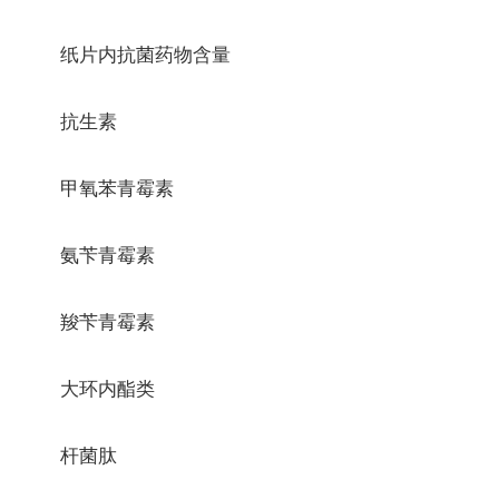
纸片内抗菌药物含量
抗生素
甲氧苯青霉素
氨苄青霉素
羧苄青霉素
大环内酯类
杆菌肽