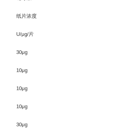
纸片浓度
U/μg/片
30μg
10μg
10μg
10μg
30μg