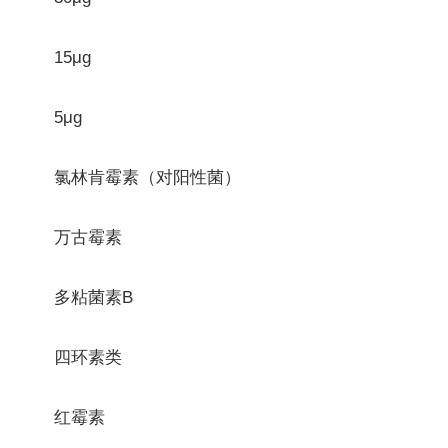
15μg
5μg
氯林肯霉素（对阳性菌）
万古霉素
多粘菌素B
四环素类
红霉素