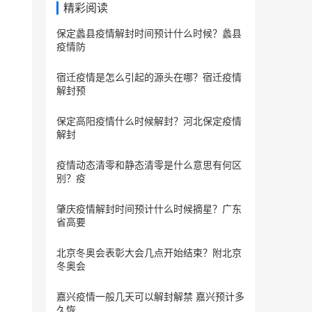
精彩阅读
保定蠡县疫情解封时间预计什么时候？蠡县
疫情防
宿迁疫情是怎么引起的源头在哪？宿迁疫情
解封预
保定​高阳疫情什么时候解封？河北保定疫情
解封
疫情动态清零和静态清零是什么意思有何区
别？疫
肇庆疫情解封时间预计什么时候摘星？广东
省高要
北京冬奥会表彰大会几点开始结束？附北京
冬奥会
嘉兴疫情一般几天可以解封解禁 嘉兴预计多
久恢