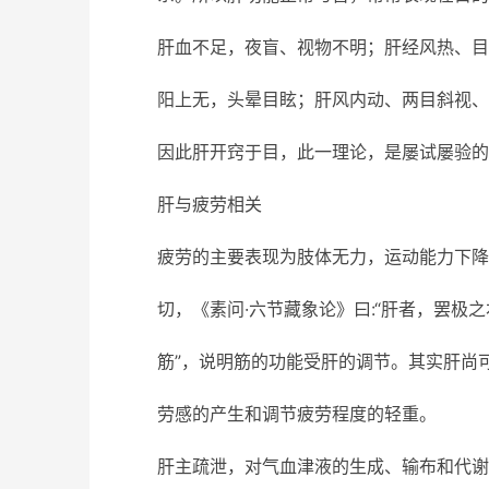
肝血不足，夜盲、视物不明；肝经风热、目
阳上无，头晕目眩；肝风内动、两目斜视、
因此肝开窍于目，此一理论，是屡试屡验的
肝与疲劳相关
疲劳的主要表现为肢体无力，运动能力下降
切，《素问·六节藏象论》曰:“肝者，罢极
筋”，说明筋的功能受肝的调节。其实肝尚
劳感的产生和调节疲劳程度的轻重。
肝主疏泄，对气血津液的生成、输布和代谢