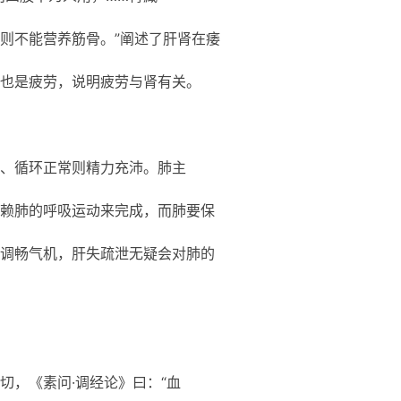
则不能营养筋骨。”阐述了肝肾在痿
也是疲劳，说明疲劳与肾有关。
、循环正常则精力充沛。肺主
赖肺的呼吸运动来完成，而肺要保
调畅气机，肝失疏泄无疑会对肺的
切，《素问·调经论》曰：“血