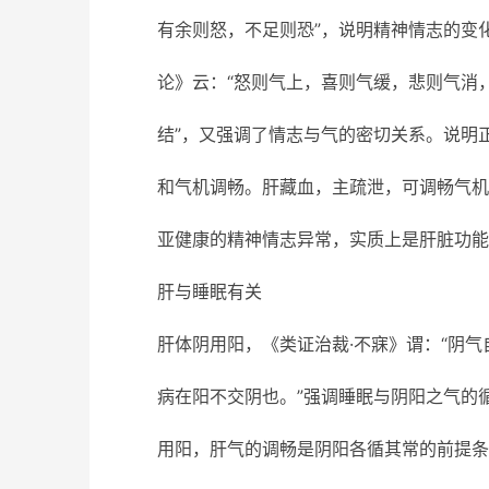
有余则怒，不足则恐”，说明精神情志的变
论》云：“怒则气上，喜则气缓，悲则气消
结”，又强调了情志与气的密切关系。说明
和气机调畅。肝藏血，主疏泄，可调畅气机
亚健康的精神情志异常，实质上是肝脏功能
肝与睡眠有关
肝体阴用阳，《类证治裁·不寐》谓：“阴
病在阳不交阴也。”强调睡眠与阴阳之气的
用阳，肝气的调畅是阴阳各循其常的前提条