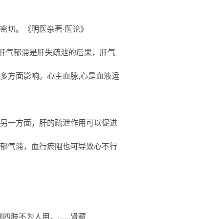
密切。《明医杂著·医论》
”肝气郁滞是肝失疏泄的后果，肝气
多方面影响。心主血脉,心是血液运
另一方面，肝的疏泄作用可以促进
郁气滞，血行瘀阻也可导致心不行
则四肢不为人用，……肾藏