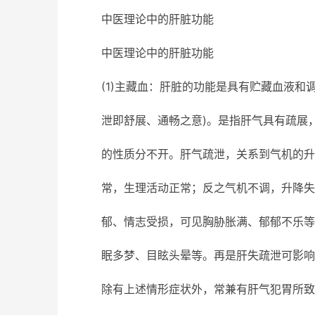
中医理论中的肝脏功能
中医理论中的肝脏功能
(1)主藏血：肝脏的功能是具有贮藏血液和调
泄即舒展、通畅之意)。是指肝气具有疏展，
的性质分不开。肝气疏泄，关系到气机的升
常，生理活动正常；反之气机不调，升降失
郁、情志受损，可见胸胁胀满、郁郁不乐等
眠多梦、目眩头晕等。再是肝失疏泄可影响
除有上述情形症状外，常兼有肝气犯胃所致