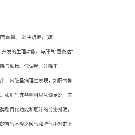
节血量。(2)主疏泄：(疏
升发的生理功能，与肝气“喜条达”
降与调畅。气调畅，升降正
序，内脏呈病理性表现，如肝气抑
。如肝气亢甚则可见急燥易怒，失
脾剧目化功能和胆汁的分泌排泄，
的胃气不降之暖气和脾气不升的肝