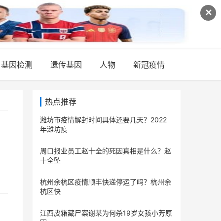
✕
基因检测
遗传基因
人物
新冠疫情
热点推荐
潍坊市疫情解封时间具体还要几天？2022
年潍坊疫
周口报业员工赵十全的死因真相是什么？赵
十全坠
杭州余杭区疫情顺丰快递停运了吗？杭州余
杭区快
江西皮箱藏尸案谢某为何杀19岁女孩小芳原