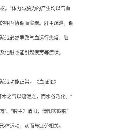
之枢。”体力与脑力的产生均以气血
的相互协调而实现。肝主疏泄，调
疏泄必然导致气血运行失常，脏
及他脏也能引起疲劳等症状。
疏泄功能正常。《血证论》
肝木之气以疏泄之，而水谷乃化。”
肌肉”、“脾主升清阳，清阳实四肢”
形体运动，从而与疲劳相关。