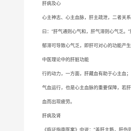
肝病及心
心主神志、心主血脉，肝主疏泄，二者关系
曰：“肝气通则心气和，肝气滞则心气乏。
郁滞可导致心气乏，即肝可对心的功能产生
中医理论中的肝脏功能
行的动力，一方面，肝藏血有助于心主血；
气血运行，也是心主血脉的重要保障，若肝
血而出现疲劳。
肝病及肾
《临证指南医案》中说：“盖肝主筋，肝伤