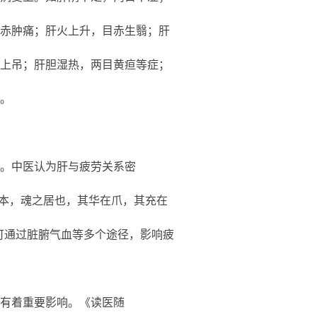
赤肿痛；肝火上升，目赤生翳；肝
上吊；肝胆湿热，两目黄疸等症；
。
。中医认为肝与疲劳关系密
之本，魂之居也，其华在爪，其充在
可通过脏腑气血等多个途径，影响疲
有着重要影响。《读医随