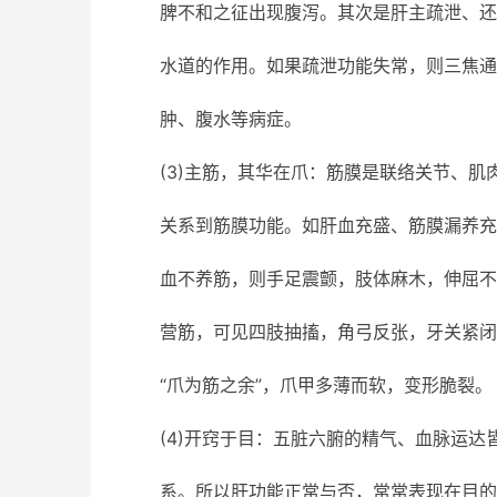
脾不和之征出现腹泻。其次是肝主疏泄、还
水道的作用。如果疏泄功能失常，则三焦通
肿、腹水等病症。
(3)主筋，其华在爪：筋膜是联络关节、
关系到筋膜功能。如肝血充盛、筋膜漏养充
血不养筋，则手足震颤，肢体麻木，伸屈不
营筋，可见四肢抽搐，角弓反张，牙关紧闭
“爪为筋之余”，爪甲多薄而软，变形脆裂。
(4)开窍于目：五脏六腑的精气、血脉运
系。所以肝功能正常与否，常常表现在目的