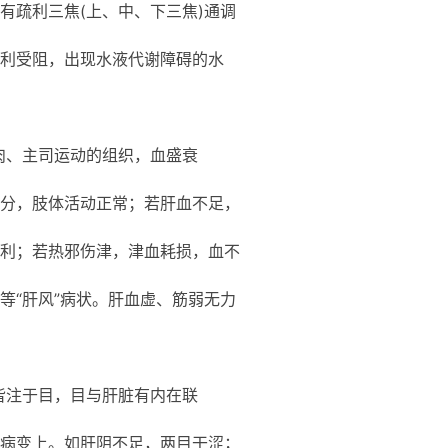
有疏利三焦(上、中、下三焦)通调
利受阻，出现水液代谢障碍的水
肌肉、主司运动的组织，血盛衰
分，肢体活动正常；若肝血不足，
利；若热邪伤津，津血耗损，血不
等“肝风”病状。肝血虚、筋弱无力
达皆注于目，目与肝脏有内在联
病变上。如肝阴不足，两目干涩；