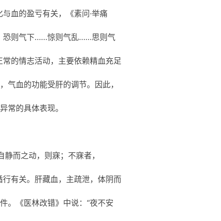
化与血的盈亏有关，《素问·举痛
，恐则气下……惊则气乱……思则气
正常的情志活动，主要依赖精血充足
，气血的功能受肝的调节。因此，
异常的具体表现。
气自静而之动，则寐；不寐者，
循行有关。肝藏血，主疏泄，体阴而
件。《医林改错》中说：“夜不安