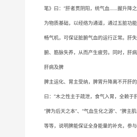
笔》曰：“肝者贯阴阳，统气血……握升降
为物质基础，以经络为通道，通过五脏功能
畅气机，可保证脏腑气血的运行正常。肝失
腑、筋脉失养，从而产生疲劳。同时，肝病
肝病及脾
脾主运化、胃主受纳，脾胃升降离不开肝的
曰：“木之性主于疏泄，食气入胃，全赖于
“脾为后天之本”、“气血生化之源”、“脾主
等等，说明脾能保证全身能量的补充，参与