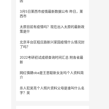
因
3月5日莱西市疫情最新数据公布 昨日，莱
西市
太原目前有疫情吗？现在出入太原的最新政
策是什
北京丰台区程庄路新兴家园疫情什么情况封
了吗？
2022考研初试成绩查询时间汇总 附各省最
新
网红慎婕oba是王思聪新女友吗个人资料简
介
杀人犯吴亮个人照片资料父母是谁叫什么名
字？吴